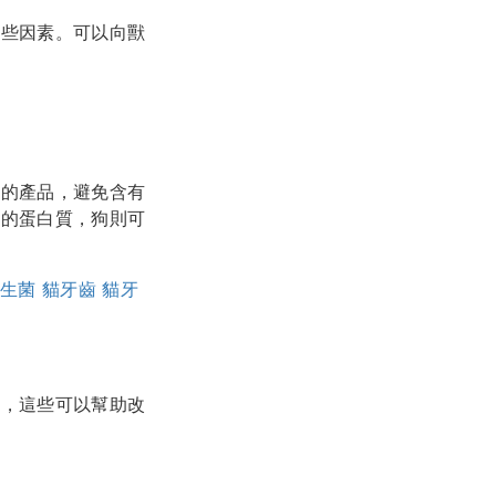
這些因素。可以向獸
肪的產品，避免含有
高的蛋白質，狗則可
生菌
貓牙齒
貓牙
等，這些可以幫助改