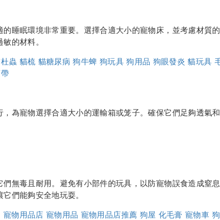
適的睡眠環境非常重要。選擇合適大小的寵物床，並考慮材質
過敏的材料。
貓杜蟲
貓梳
貓糖尿病
狗牛蜱
狗玩具
狗用品
狗眼發炎
貓玩具
頸帶
行，為寵物選擇合適大小的運輸箱或笼子。確保它們足夠透氣
它們無毒且耐用。避免有小部件的玩具，以防寵物誤食造成窒
讓它們能夠安全地玩耍。
品
寵物用品店
寵物用品
寵物用品店推薦
狗屋
化毛膏
寵物車
狗