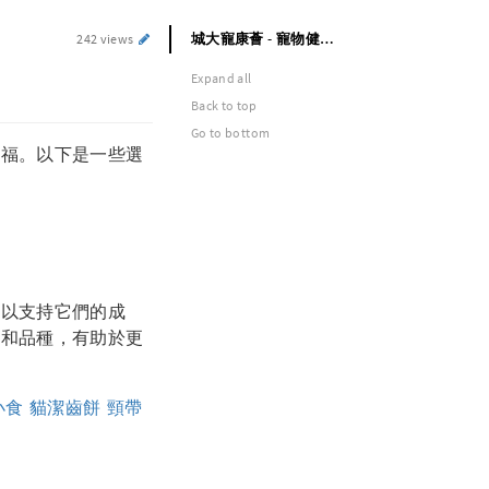
城大寵康薈 - 寵物健康護理專家
242 views
Expand all
Back to top
Go to bottom
幸福。以下是一些選
，以支持它們的成
型和品種，有助於更
小食
貓潔齒餅
頸帶