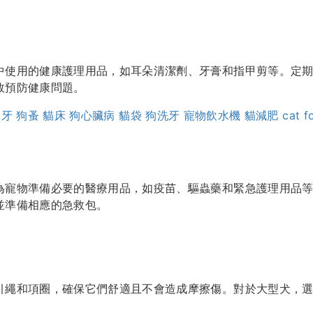
中使用的健康護理用品，如耳朵清潔劑、牙膏和指甲剪等。定
效預防健康問題。
刷牙
狗蚤
貓床
狗心臟病
貓袋
狗洗牙
寵物飲水機
貓減肥
cat f
為寵物準備必要的醫療用品，如疫苗、驅蟲藥和緊急護理用品
並準備相應的急救包。
引繩和項圈，確保它們舒適且不會造成摩擦傷。對於大型犬，