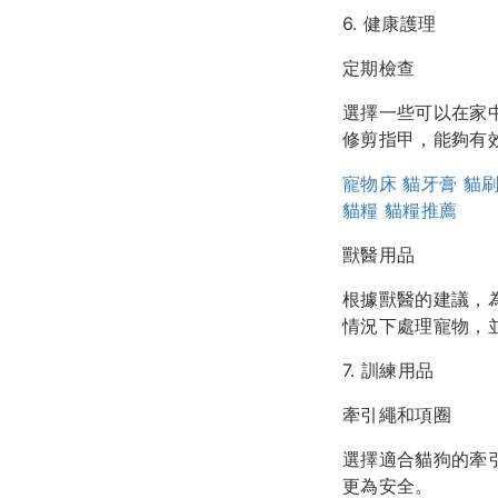
6. 健康護理
定期檢查
選擇一些可以在家
修剪指甲，能夠有
寵物床
貓牙膏
貓
貓糧
貓糧推薦
獸醫用品
根據獸醫的建議，
情況下處理寵物，
7. 訓練用品
牽引繩和項圈
選擇適合貓狗的牽
更為安全。