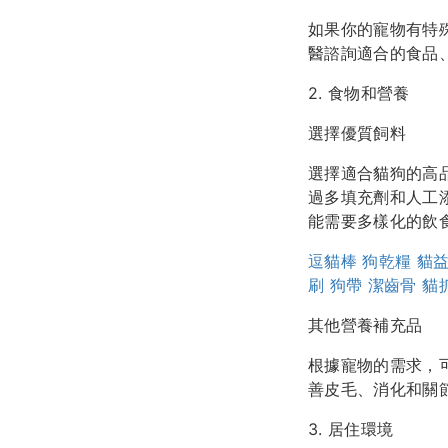
如果你的寵物有特
醫諮詢適合的食品
2. 食物和營養
選擇優質飼料
選擇適合貓狗的高
過多填充劑和人工
能需要多樣化的飲
逗貓棒
狗乾糧
貓
刷
狗帶
潔齒骨
貓
其他營養補充品
根據寵物的需求，
善皮毛、消化和關
3. 居住環境