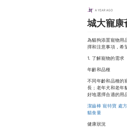
A YEAR AGO
城大寵康
為貓狗添置寵物用
擇和注意事項，希
1. 了解寵物的需求
年齡和品種
不同年齡和品種的
長；老年犬和老年
好地選擇合適的用
潔齒棒
寵特寶
處
貓食量
健康狀況