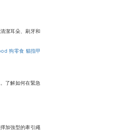
期清潔耳朵、刷牙和
ood
狗零食
貓指甲
等。了解如何在緊急
選擇加強型的牽引繩