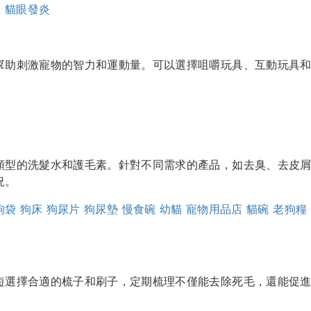
重
貓眼發炎
幫助刺激寵物的智力和運動量。可以選擇咀嚼玩具、互動玩具
。
類型的洗髮水和護毛素。針對不同需求的產品，如去臭、去皮
況。
狗袋
狗床
狗尿片
狗尿墊
慢食碗
幼貓
寵物用品店
貓碗
老狗糧
短選擇合適的梳子和刷子，定期梳理不僅能去除死毛，還能促