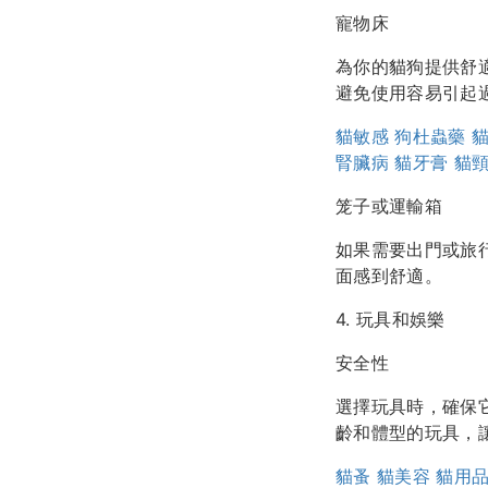
寵物床
為你的貓狗提供舒
避免使用容易引起
貓敏感
狗杜蟲藥
腎臟病
貓牙膏
貓
笼子或運輸箱
如果需要出門或旅
面感到舒適。
4. 玩具和娛樂
安全性
選擇玩具時，確保
齡和體型的玩具，
貓蚤
貓美容
貓用