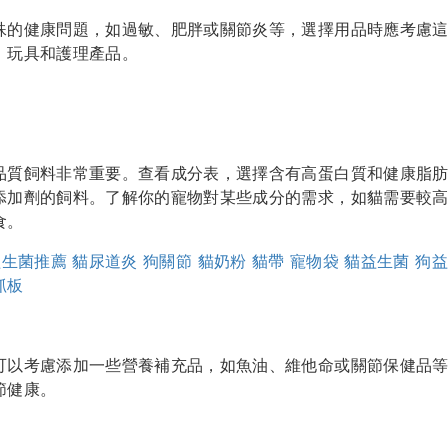
殊的健康問題，如過敏、肥胖或關節炎等，選擇用品時應考慮
、玩具和護理產品。
品質飼料非常重要。查看成分表，選擇含有高蛋白質和健康脂
添加劑的飼料。了解你的寵物對某些成分的需求，如貓需要較
食。
益生菌推薦
貓尿道炎
狗關節
貓奶粉
貓帶
寵物袋
貓益生菌
狗益
抓板
可以考慮添加一些營養補充品，如魚油、維他命或關節保健品
節健康。