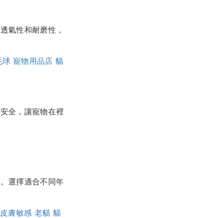
的透氣性和耐磨性，
毛球
寵物用品店
貓
和安全，讓寵物在裡
息。選擇適合不同年
皮膚敏感
老貓
貓