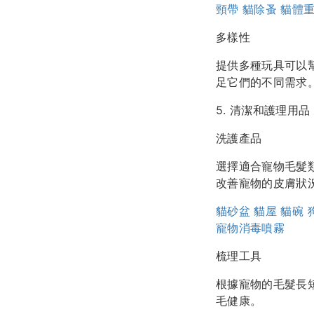
頸帶
貓除蚤
貓體
多樣性
提供多種玩具可以
足它們的不同需求
5. 清潔和護理用品
洗護產品
選擇適合寵物毛髮
改善寵物的皮膚狀
貓砂盆
貓屋
貓碗
寵物消毒噴霧
梳理工具
根據寵物的毛髮長
毛健康。